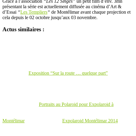
Grâce à l’association
“Les 12 Singes”
un petit film d’env. 3mn
présentant la série est actuellement diffusée au cinéma d’Art &
d’Essai
“
Les Templiers
“
de Montélimar avant chaque projection et
cela depuis le 02 octobre jusqu’aux 03 novembre.
Actus similaires :
Exposition “Sur la route … quelque part”
Portraits au Polaroid pour Expolaroid à
Montélimar
Expolaroid Montélimar 2014