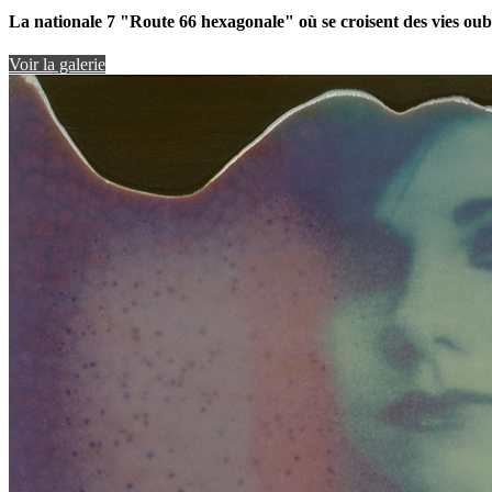
La nationale 7 "Route 66 hexagonale" où se croisent des vies oubl
Voir la galerie